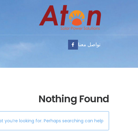
تواصل معنا
Nothing Found
t you’re looking for. Perhaps searching can help.