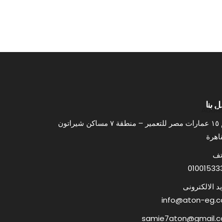
 بنا
ADDR
رقم ١٥ عمارات مصر للتعمير – منطقة ٧ مساكن شيراتون
اهرة
تف
01001533
يد الالكترونى
info@aton-eg.
samie7aton@gmail.