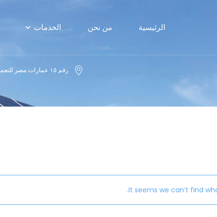
الرئيسية
من نحن
الخدمات
رقم ١٥ عمارات مصر للتعمير – منطقة ٧ مساكن شيراتون -القاهرة
الكاتب:
epcsegyptdoint
Home
مقالات
epcsegyptdoint
/
/
It seems we can’t find wha